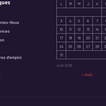
ques
L
M
M
J
V
3
4
5
6
7
mmes-Nous
10
11
12
13
14
vices
17
18
19
20
21
ion
24
25
26
27
28
31
res d’emploi
août 2026
t
« Août